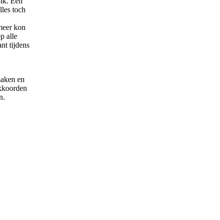
olk. Een
lles toch
meer kon
p alle
nt tijdens
maken en
akkoorden
n.