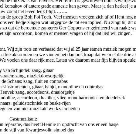
en de muziek is van Paveier. Het refrein is geschreven door Kwartjesv
wel korsakov of anterograde amnesie kan geven. Maar ja dan herleef je a
uw zodat het leven leuk blijft……..
van de groep Boh Foi Toch. Veel mensen vroegen zich af of Hent nog 
s een liedje zingen wat uitgegroeide tot een toplied. Nu zingt hij dit o
lfs zo dat de beroemde zangeres Ger Coppens er geïrriteerd van raakt; wa
t zijn accordeon, komen er mensen vragen of hij dat lied wil zingen.
kent. Wij zijn trots en verbaasd dat wij al 25 jaar samen muziek mogen 
aar drie akkoorden en we vinden het dan ook knap dat we met die drie 
We voelen ons daar rijk mee. Laten we daarom maar fijn blijven speule
y van Schijndel: zang, gitaar
straten: zang, muziekdoosorgeltje
 de Schans: zang, fluit en contrabas
e-instrumenten, gitaar, banjo, mandoline en contrabas
euvel: zang, accordeons, draaiorgeltje
mandoline, accordeon, draailier, vlier, mondharmonica en doedelzak
aars: geluidstechniek en buske-rijen
regelen van niet-muzikale werkzaamheden
Gastmuzikant:
 reparatie, dus heeft Hennie in opdracht van ons er een basje
 de stijl van Kwartjesvolk; simpel dus