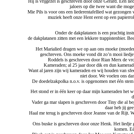
Hij is vrijgezel is geschreven door onze Gerard. Een lied
jaloers op die twee want die m
Mie Pils is voor ons een liederentafellied wat gezonge
muziek heeft onze Hent eerst op een papierrol
Onder de dakplatanen is een prachtig ins
de dakplatanen zitten met een lekkere trappistenbier. B
Het Marialied dragen we op aan ons moeke (moeder 
geschreven. Ons moeke vond dit zo’n mooi liedje
Roddels is geschreven door Rian Merx de vr
Kameraden; al 25 jaar door dik en dun kamerade
Want al jaren zijn wij kameraden en wij houden van sfee
niet door. We voelen ons da
De doedelzakpolka n.o.v. is opgenomen met één stem 
Het stond er in één keer op daar mijn kameraden het we
d
Vader ga mar slapen is geschreven door Tiny die al be
daar heb jij ge
Haal me terug is geschreven door Jeanne van de Rijt. Wi
Ons buske is geschreven door onze Henk. Het liedje g
komen. Eén