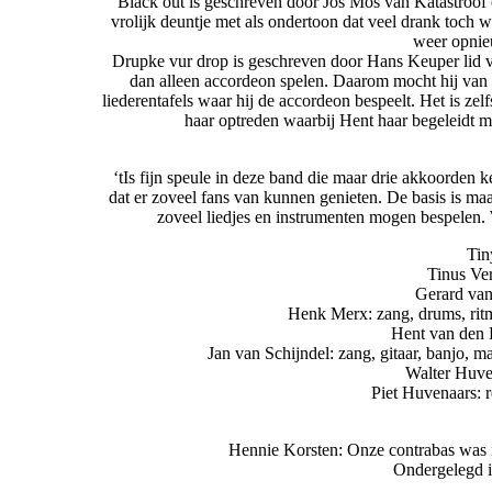
Black out is geschreven door Jos Mos van Katastroof 
vrolijk deuntje met als ondertoon dat veel drank toch 
weer opnie
Drupke vur drop is geschreven door Hans Keuper lid 
dan alleen accordeon spelen. Daarom mocht hij van on
liederentafels waar hij de accordeon bespeelt. Het is ze
haar optreden waarbij Hent haar begeleidt me
‘tIs fijn speule in deze band die maar drie akkoorden 
dat er zoveel fans van kunnen genieten. De basis is m
zoveel liedjes en instrumenten mogen bespelen. 
Tin
Tinus Ver
Gerard van
Henk Merx: zang, drums, ritm
Hent van den H
Jan van Schijndel: zang, gitaar, banjo, 
Walter Huven
Piet Huvenaars: 
Hennie Korsten: Onze contrabas was in
Ondergelegd in