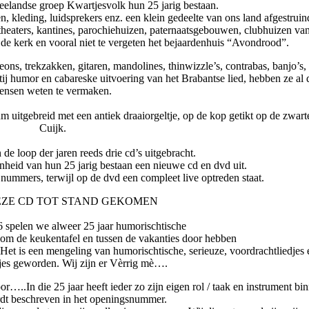
Zeelandse groep Kwartjesvolk hun 25 jarig bestaan.
 kleding, luidsprekers enz. een klein gedeelte van ons land afgestrui
, theaters, kantines, parochiehuizen, paternaatsgebouwen, clubhuizen va
in de kerk en vooral niet te vergeten het bejaardenhuis “Avondrood”.
ns, trekzakken, gitaren, mandolines, thinwizzle’s, contrabas, banjo’s,
rtij humor en cabareske uitvoering van het Brabantse lied, hebben ze al
ensen weten te vermaken.
m uitgebreid met een antiek draaiorgeltje, op de kop getikt op de zwart
Cuijk.
 de loop der jaren reeds drie cd’s uitgebracht.
nheid van hun 25 jarig bestaan een nieuwe cd en dvd uit.
ummers, terwijl op de dvd een compleet live optreden staat.
DEZE CD TOT STAND GEKOMEN
 spelen we alweer 25 jaar humorischtische
m de keukentafel en tussen de vakanties door hebben
et is een mengeling van humorischtische, serieuze, voordrachtliedjes 
tjes geworden. Wij zijn er Vèrrig mè….
…..In die 25 jaar heeft ieder zo zijn eigen rol / taak en instrument bi
rdt beschreven in het openingsnummer.