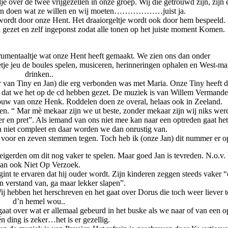
je over de twee vrijgezellen in onze groep. Wij die getrouwd zijn, zijn 
ogen doen wat ze willen en wij moeten………………juist ja.
n wordt door onze Hent. Het draaiorgeltje wordt ook door hem bespeeld
 gezet en zelf ingeponst zodat alle tonen op het juiste moment Komen.
trumentaaltje wat onze Hent heeft gemaakt. We zien ons dan onder
eetje jeu de boules spelen, musiceren, herinneringen ophalen en West-ma
drinken..
van Tiny en Jan) die erg verbonden was met Maria. Onze Tiny heeft di
 dat we het op de cd hebben gezet. De muziek is van Willem Vermande
ouw van onze Henk. Roddelen doen ze overal, helaas ook in Zeeland.
n. “ Mar mè mekaar zijn we ut beste, zonder mekaar zijn wij niks wer
r en pret”. Als iemand van ons niet mee kan naar een optreden gaat he
n niet compleet en daar worden we dan onrustig van.
voor en zeven stemmen tegen. Toch heb ik (onze Jan) dit nummer er op
igerden om dit nog vaker te spelen. Maar goed Jan is tevreden. N.o.v.
an ook Niet Op Verzoek.
gint te ervaren dat hij ouder wordt. Zijn kinderen zeggen steeds vaker 
en verstand van, ga maar lekker slapen”.
j hebben het herschreven en het gaat over Dorus die toch weer liever t
d’n hemel wou..
aat over wat er allemaal gebeurd in het buske als we naar of van een o
 ding is zeker…het is er gezellig.