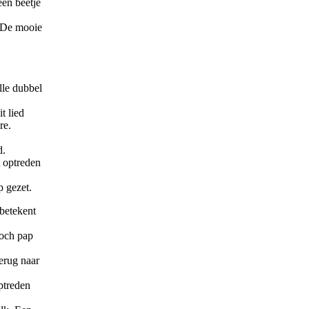
een beetje
. De mooie
lle dubbel
t lied
re.
d.
t optreden
 gezet.
 betekent
“och pap
erug naar
ptreden