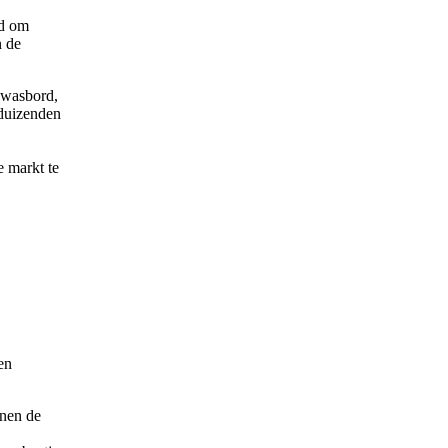
nd om
n de
 wasbord,
 duizenden
e markt te
en
nnen de