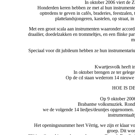
In oktober 2006 viert de 
Honderden keren hebben ze met al hun instrumenten,
optredens te geven in cafés, braderies, feestzalen
plattelandsjongeren, kastelen, op straat, 
Met een groot scala aan instrumenten waaronder accordeo
draailier, doedelzakken en trommeltjes, en een flinke pa
m
Speciaal voor dit jubileum hebben ze hun instrumentariu
Kwartjesvolk heeft in
In oktober brengen ze ter gelege
Op de cd staan wederom 14 nieuwe n
HOE IS 
Op 9 oktober 2006
Brabantse volksmuziek. Rondo
we de volgende 14 liedjes/deuntjes opgenomen. H
instrumentaal
Het openingsnummer heet Vèrrig, we zijn er klaar voor
groep. Dit wo